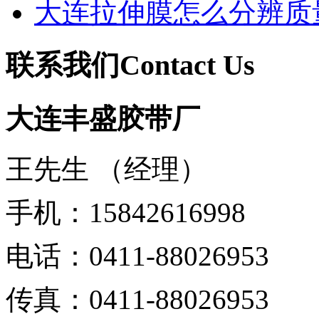
大连拉伸膜怎么分辨质
联系我们
Contact Us
大连丰盛胶带厂
王先生 （经理）
手机：
15842616998
电话：
0411-88026953
传真：
0411-88026953