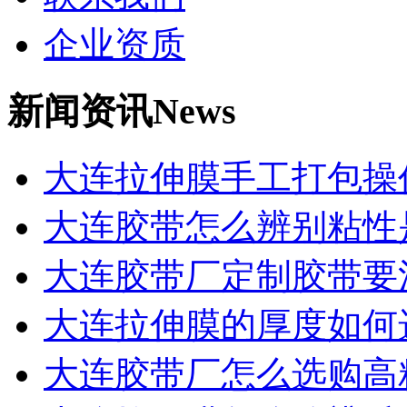
企业资质
新闻资讯
News
大连拉伸膜手工打包操
大连胶带怎么辨别粘性
大连胶带厂定制胶带要
大连拉伸膜的厚度如何
大连胶带厂怎么选购高