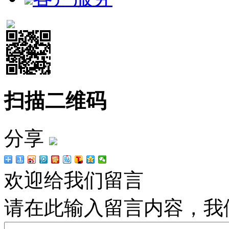
扫描二维码
分享
欢迎给我们留言
请在此输入留言内容，我