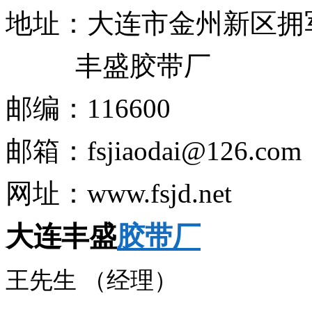
地址：
大连市金州新区拥
丰盛胶带厂
邮编：
116600
邮箱：
fsjiaodai@126.com
网址：www.fsjd.net
大连丰盛
胶带厂
王先生 （经理）