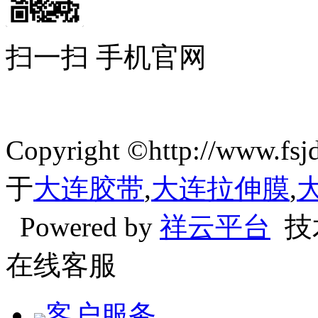
扫一扫 手机官网
Copyright ©http://ww
于
大连胶带
,
大连拉伸膜
,
Powered by
祥云平台
技
在线客服
客户服务