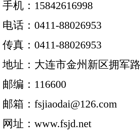
手机：15842616998
电话：0411-88026953
传真：0411-88026953
地址：大连市金州新区拥军路
邮编：116600
邮箱：fsjiaodai@126.com
网址：www.fsjd.net